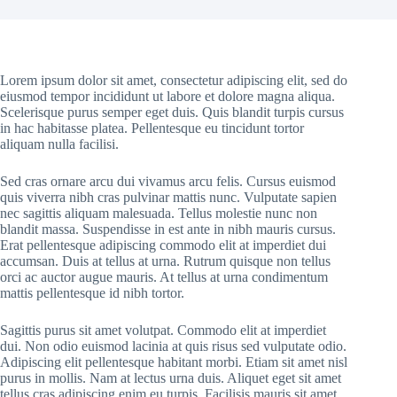
Lorem ipsum dolor sit amet, consectetur adipiscing elit, sed do
eiusmod tempor incididunt ut labore et dolore magna aliqua.
Scelerisque purus semper eget duis. Quis blandit turpis cursus
in hac habitasse platea. Pellentesque eu tincidunt tortor
aliquam nulla facilisi.
Sed cras ornare arcu dui vivamus arcu felis. Cursus euismod
quis viverra nibh cras pulvinar mattis nunc. Vulputate sapien
nec sagittis aliquam malesuada. Tellus molestie nunc non
blandit massa. Suspendisse in est ante in nibh mauris cursus.
Erat pellentesque adipiscing commodo elit at imperdiet dui
accumsan. Duis at tellus at urna. Rutrum quisque non tellus
orci ac auctor augue mauris. At tellus at urna condimentum
mattis pellentesque id nibh tortor.
Sagittis purus sit amet volutpat. Commodo elit at imperdiet
dui. Non odio euismod lacinia at quis risus sed vulputate odio.
Adipiscing elit pellentesque habitant morbi. Etiam sit amet nisl
purus in mollis. Nam at lectus urna duis. Aliquet eget sit amet
tellus cras adipiscing enim eu turpis. Facilisis mauris sit amet