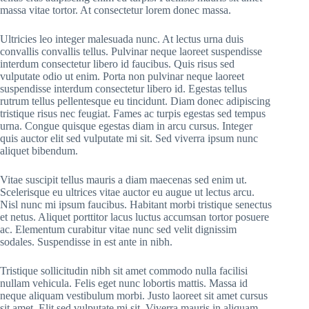
massa vitae tortor. At consectetur lorem donec massa.
Ultricies leo integer malesuada nunc. At lectus urna duis
convallis convallis tellus. Pulvinar neque laoreet suspendisse
interdum consectetur libero id faucibus. Quis risus sed
vulputate odio ut enim. Porta non pulvinar neque laoreet
suspendisse interdum consectetur libero id. Egestas tellus
rutrum tellus pellentesque eu tincidunt. Diam donec adipiscing
tristique risus nec feugiat. Fames ac turpis egestas sed tempus
urna. Congue quisque egestas diam in arcu cursus. Integer
quis auctor elit sed vulputate mi sit. Sed viverra ipsum nunc
aliquet bibendum.
Vitae suscipit tellus mauris a diam maecenas sed enim ut.
Scelerisque eu ultrices vitae auctor eu augue ut lectus arcu.
Nisl nunc mi ipsum faucibus. Habitant morbi tristique senectus
et netus. Aliquet porttitor lacus luctus accumsan tortor posuere
ac. Elementum curabitur vitae nunc sed velit dignissim
sodales. Suspendisse in est ante in nibh.
Tristique sollicitudin nibh sit amet commodo nulla facilisi
nullam vehicula. Felis eget nunc lobortis mattis. Massa id
neque aliquam vestibulum morbi. Justo laoreet sit amet cursus
sit amet. Elit sed vulputate mi sit. Viverra mauris in aliquam