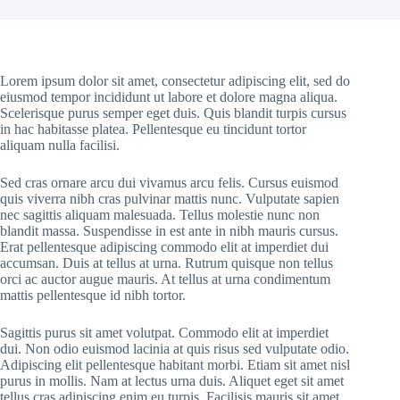
Lorem ipsum dolor sit amet, consectetur adipiscing elit, sed do
eiusmod tempor incididunt ut labore et dolore magna aliqua.
Scelerisque purus semper eget duis. Quis blandit turpis cursus
in hac habitasse platea. Pellentesque eu tincidunt tortor
aliquam nulla facilisi.
Sed cras ornare arcu dui vivamus arcu felis. Cursus euismod
quis viverra nibh cras pulvinar mattis nunc. Vulputate sapien
nec sagittis aliquam malesuada. Tellus molestie nunc non
blandit massa. Suspendisse in est ante in nibh mauris cursus.
Erat pellentesque adipiscing commodo elit at imperdiet dui
accumsan. Duis at tellus at urna. Rutrum quisque non tellus
orci ac auctor augue mauris. At tellus at urna condimentum
mattis pellentesque id nibh tortor.
Sagittis purus sit amet volutpat. Commodo elit at imperdiet
dui. Non odio euismod lacinia at quis risus sed vulputate odio.
Adipiscing elit pellentesque habitant morbi. Etiam sit amet nisl
purus in mollis. Nam at lectus urna duis. Aliquet eget sit amet
tellus cras adipiscing enim eu turpis. Facilisis mauris sit amet