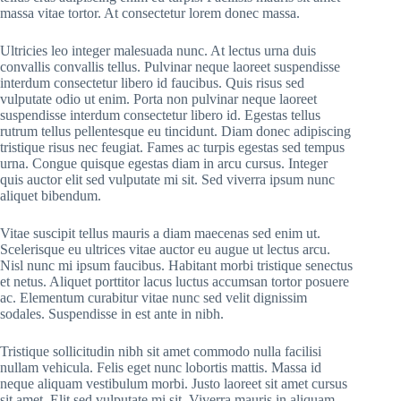
massa vitae tortor. At consectetur lorem donec massa.
Ultricies leo integer malesuada nunc. At lectus urna duis
convallis convallis tellus. Pulvinar neque laoreet suspendisse
interdum consectetur libero id faucibus. Quis risus sed
vulputate odio ut enim. Porta non pulvinar neque laoreet
suspendisse interdum consectetur libero id. Egestas tellus
rutrum tellus pellentesque eu tincidunt. Diam donec adipiscing
tristique risus nec feugiat. Fames ac turpis egestas sed tempus
urna. Congue quisque egestas diam in arcu cursus. Integer
quis auctor elit sed vulputate mi sit. Sed viverra ipsum nunc
aliquet bibendum.
Vitae suscipit tellus mauris a diam maecenas sed enim ut.
Scelerisque eu ultrices vitae auctor eu augue ut lectus arcu.
Nisl nunc mi ipsum faucibus. Habitant morbi tristique senectus
et netus. Aliquet porttitor lacus luctus accumsan tortor posuere
ac. Elementum curabitur vitae nunc sed velit dignissim
sodales. Suspendisse in est ante in nibh.
Tristique sollicitudin nibh sit amet commodo nulla facilisi
nullam vehicula. Felis eget nunc lobortis mattis. Massa id
neque aliquam vestibulum morbi. Justo laoreet sit amet cursus
sit amet. Elit sed vulputate mi sit. Viverra mauris in aliquam